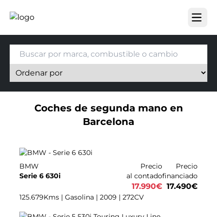
Open m
Coches de segunda mano en
Barcelona
BMW
Precio
Precio
Serie 6 630i
al contado
financiado
17.990
€
17.490
€
125.679Kms | Gasolina | 2009 | 272CV