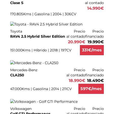
Clase S
al contado
14.990
€
170.805Kms | Gasolina | 2004 | 306CV
Toyota
Precio
Precio
RAV4 2.5 Hybrid Silver Edition
al contado
financiado
20.990
€
19.990
€
331
€/mes
151.000Kms | Híbrido | 2018 | 197CV
Mercedes-Benz
Precio
Precio
CLA250
al contado
financiado
18.990
€
18.490
€
597
€/mes
47.000Kms | Gasolina | 2014 | 211CV
Volkswagen
Precio
Precio
Golf GTI Performance
al contado
financiado