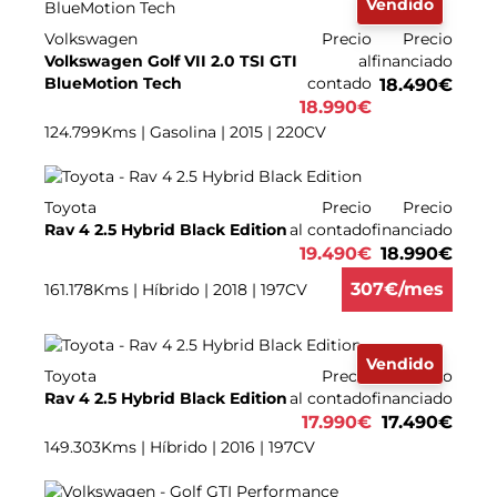
Vendido
Volkswagen
Precio
Precio
Volkswagen Golf VII 2.0 TSI GTI
al
financiado
BlueMotion Tech
contado
18.490
€
18.990
€
124.799Kms | Gasolina | 2015 | 220CV
Toyota
Precio
Precio
Rav 4 2.5 Hybrid Black Edition
al contado
financiado
19.490
€
18.990
€
307
€/mes
161.178Kms | Híbrido | 2018 | 197CV
Vendido
Toyota
Precio
Precio
Rav 4 2.5 Hybrid Black Edition
al contado
financiado
17.990
€
17.490
€
149.303Kms | Híbrido | 2016 | 197CV