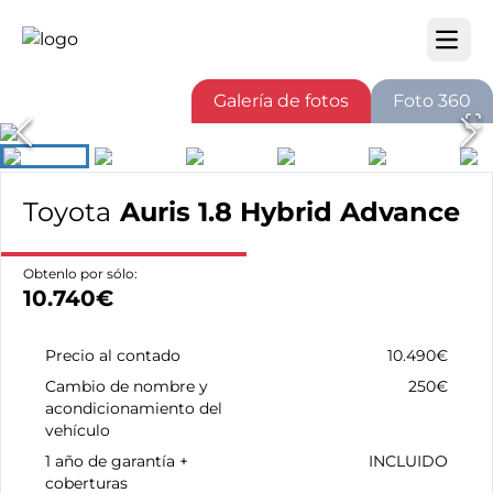
Open m
Galería de fotos
Foto 360
Toyota
Auris 1.8 Hybrid Advance
Obtenlo por sólo:
10.740€
Precio al contado
10.490€
Cambio de nombre y
250€
acondicionamiento del
vehículo
1 año de garantía +
INCLUIDO
coberturas