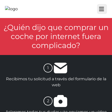
Open m
¿Quién dijo que comprar un
coche por internet fuera
complicado?
1
Recibimos tu solicitud a través del formulario de la
web
2
Aclaramos todas tus dudas y te enviamos un vídeo