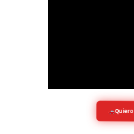
Quiero 
🚗