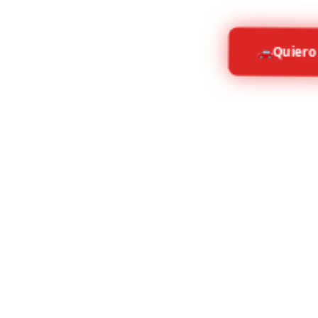
Quiero 
🚗